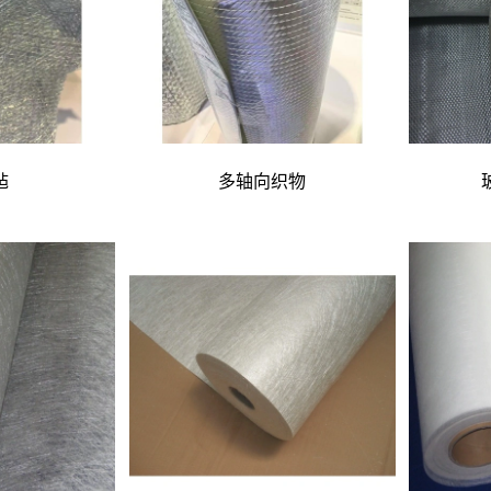
毡
多轴向织物