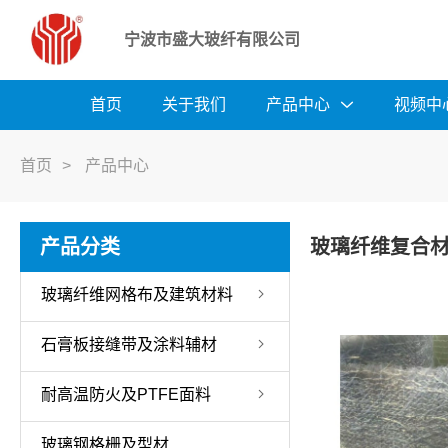
宁波市盛大玻纤有限公司
首页
关于我们
产品中心
视频中
首页
>
产品中心
产品分类
玻璃纤维复合
玻璃纤维网格布及建筑材料
石膏板接缝带及涂料辅材
耐高温防火及PTFE面料
玻璃钢格栅及型材