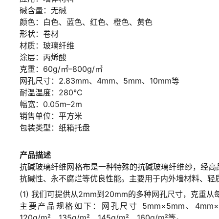
碱含量：无碱
颜色：白色、蓝色、红色、橙色、黄色
形状：卷材
材质：玻璃纤维
涂层：丙烯酸
克重：60g/㎡–800g/㎡
网孔尺寸：2.83mm、4mm、5mm、10mm等
耐温温度：280℃
幅宽：0.05m–2m
销售单位：平方米
包装类型：纸箱托盘
产品描述
抗碱玻璃纤维网格布是一种特殊的抗碱玻璃纤维纱，经高
抗碱性、永不腐烂等优良性能。主要用于内外墙材料、轻
(1) 我们可提供从2mm到20mm的多种网孔尺寸，克重从
主要产品规格如下：网孔尺寸 5mm×5mm、4mm×4mm、
120g/m²、135g/m²、145g/m²、160g/m²等。