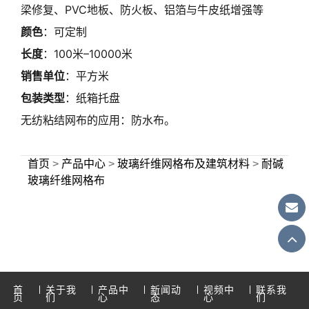
梁修复、PVC地板、防火板、铝箔与牛皮纸增强等
颜色
：可定制
长度
：100米–10000米
销售单位
：平方米
包装类型
：纸箱托盘
无纺粘结网布的应用：防水布。
首页
>
产品中心
>
玻璃纤维网格布及建筑材料
>
耐碱
玻璃纤维网格布
首
关于我
产品中
新闻动
视频中
联系我
页
们
心
态
心
们