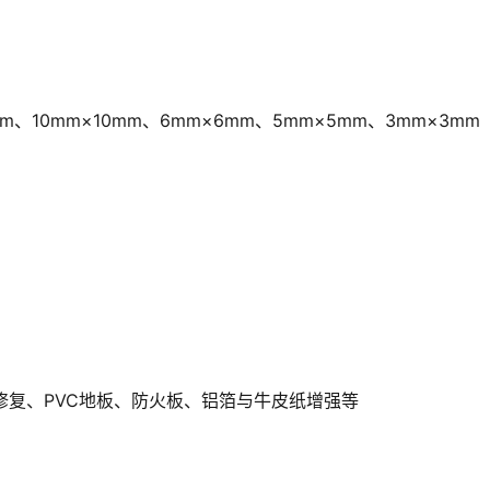
mm、10mm×10mm、6mm×6mm、5mm×5mm、3mm×3mm
复、PVC地板、防火板、铝箔与牛皮纸增强等