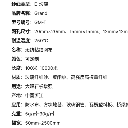
纱线类型
：E-玻璃
品牌名称
：Grand
型号编号
：GM-T
网孔尺寸
：20mm×20mm、15mm×15mm、12mm×12
耐温温度
：250℃
名称
：无纺粘结网布
颜色
：可定制
长度
：100米–10000米
材质
：玻璃纤维纱、聚酯纱、高强度高模量纤维
用途
：大理石板增强
产地
：中国浙江
应用
：防水布、方块地毯、玻璃钢管、瓦楞塑料板、桥梁修
克重
：5g/㎡–30g/㎡
幅宽
：50mm–2500mm